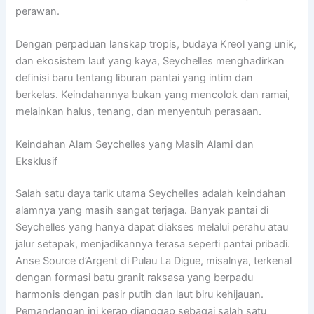
perawan.
Dengan perpaduan lanskap tropis, budaya Kreol yang unik,
dan ekosistem laut yang kaya, Seychelles menghadirkan
definisi baru tentang liburan pantai yang intim dan
berkelas. Keindahannya bukan yang mencolok dan ramai,
melainkan halus, tenang, dan menyentuh perasaan.
Keindahan Alam Seychelles yang Masih Alami dan
Eksklusif
Salah satu daya tarik utama Seychelles adalah keindahan
alamnya yang masih sangat terjaga. Banyak pantai di
Seychelles yang hanya dapat diakses melalui perahu atau
jalur setapak, menjadikannya terasa seperti pantai pribadi.
Anse Source d’Argent di Pulau La Digue, misalnya, terkenal
dengan formasi batu granit raksasa yang berpadu
harmonis dengan pasir putih dan laut biru kehijauan.
Pemandangan ini kerap dianggap sebagai salah satu