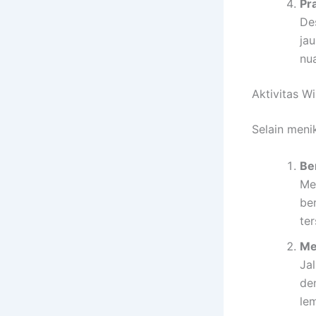
Pr
De
ja
nua
Aktivitas Wi
Selain meni
Be
Me
be
te
Me
Ja
de
le