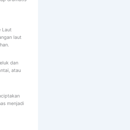
e Laut
angan laut
uhan.
eluk dan
ntai, atau
nciptakan
as menjadi