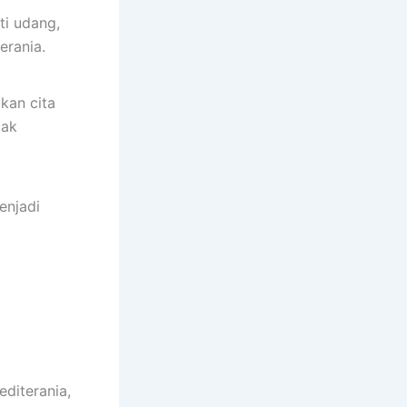
ti udang,
erania.
kan cita
tak
enjadi
editerania,