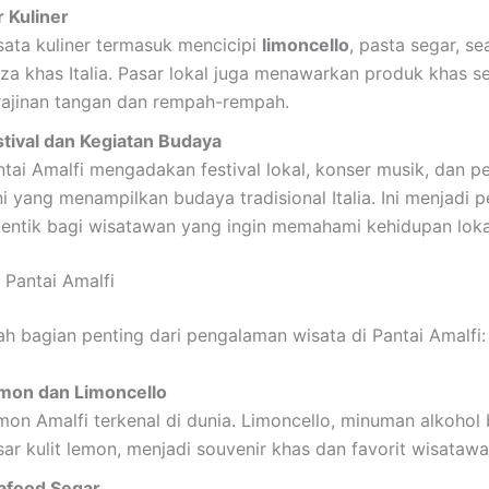
r Kuliner
sata kuliner termasuk mencicipi
limoncello
, pasta segar, s
zza khas Italia. Pasar lokal juga menawarkan produk khas se
rajinan tangan dan rempah-rempah.
stival dan Kegiatan Budaya
ntai Amalfi mengadakan festival lokal, konser musik, dan p
ni yang menampilkan budaya tradisional Italia. Ini menjadi
tentik bagi wisatawan yang ingin memahami kehidupan loka
 Pantai Amalfi
lah bagian penting dari pengalaman wisata di Pantai Amalfi:
mon dan Limoncello
mon Amalfi terkenal di dunia. Limoncello, minuman alkohol
sar kulit lemon, menjadi souvenir khas dan favorit wisatawa
afood Segar