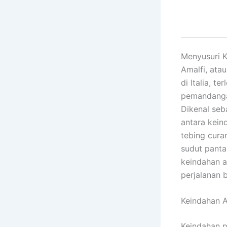
Menyusuri K
Amalfi, ata
di Italia, t
pemandangan
Dikenal seb
antara keind
tebing cura
sudut panta
keindahan al
perjalanan 
Keindahan A
Keindahan p