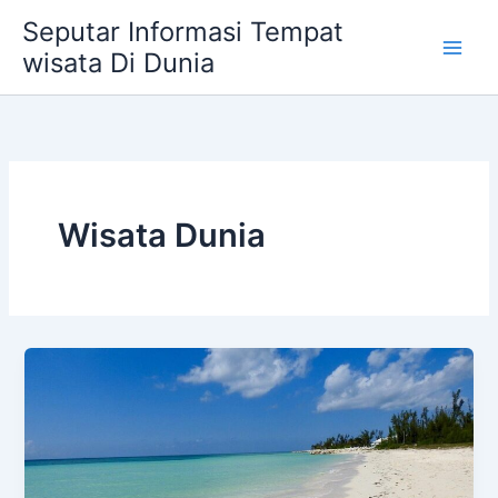
Skip
Seputar Informasi Tempat
to
wisata Di Dunia
content
Wisata Dunia