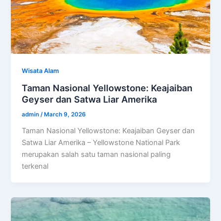
Wisata Alam
Taman Nasional Yellowstone: Keajaiban
Geyser dan Satwa Liar Amerika
admin
/
March 9, 2026
Taman Nasional Yellowstone: Keajaiban Geyser dan
Satwa Liar Amerika – Yellowstone National Park
merupakan salah satu taman nasional paling
terkenal