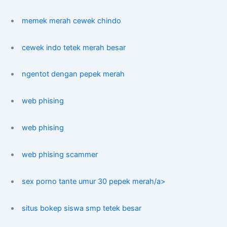
memek merah cewek chindo
cewek indo tetek merah besar
ngentot dengan pepek merah
web phising
web phising
web phising scammer
sex porno tante umur 30 pepek merah/a>
situs bokep siswa smp tetek besar