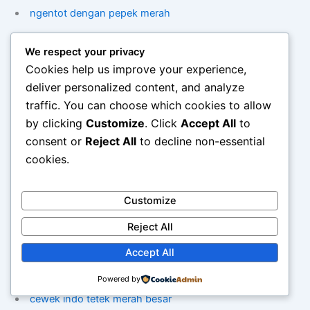
ngentot dengan pepek merah
ngentot dengan pepek merah
We respect your privacy
Cookies help us improve your experience,
memek merah cewek chindo
deliver personalized content, and analyze
traffic. You can choose which cookies to allow
web phising scammer
by clicking
Customize
. Click
Accept All
to
consent or
Reject All
to decline non-essential
web phising penipuan/a>
cookies.
situs bokep siswa smp tetek besar
Customize
tante jilat bijik kontol
Reject All
Accept All
memek merah cewek chindo
Powered by
cewek indo tetek merah besar