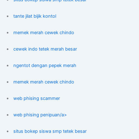
tante jilat bijik kontol
memek merah cewek chindo
cewek indo tetek merah besar
ngentot dengan pepek merah
memek merah cewek chindo
web phising scammer
web phising penipuan/a>
situs bokep siswa smp tetek besar