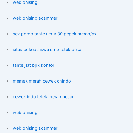
web phising
web phising scammer
sex porno tante umur 30 pepek merah/a>
situs bokep siswa smp tetek besar
tante jilat bijik kontol
memek merah cewek chindo
cewek indo tetek merah besar
web phising
web phising scammer