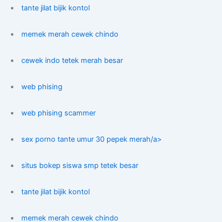
tante jilat bijik kontol
memek merah cewek chindo
cewek indo tetek merah besar
web phising
web phising scammer
sex porno tante umur 30 pepek merah/a>
situs bokep siswa smp tetek besar
tante jilat bijik kontol
memek merah cewek chindo