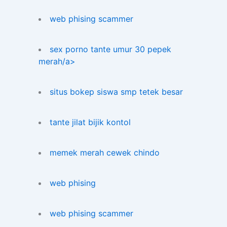
web phising scammer
sex porno tante umur 30 pepek
merah/a>
situs bokep siswa smp tetek besar
tante jilat bijik kontol
memek merah cewek chindo
web phising
web phising scammer