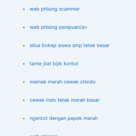
web phising scammer
web phising penipuan/a>
situs bokep siswa smp tetek besar
tante jilat bijik kontol
memek merah cewek chindo
cewek indo tetek merah besar
ngentot dengan pepek merah