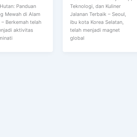
Hutan: Panduan
Teknologi, dan Kuliner
ng Mewah di Alam
Jalanan Terbaik – Seoul,
 – Berkemah telah
ibu kota Korea Selatan,
njadi aktivitas
telah menjadi magnet
minati
global