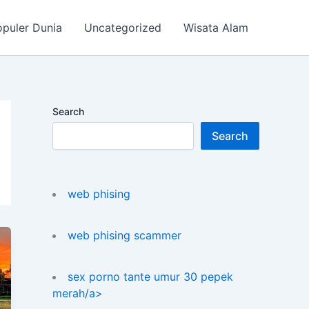
opuler Dunia
Uncategorized
Wisata Alam
Search
Search
web phising
web phising scammer
sex porno tante umur 30 pepek
merah/a>