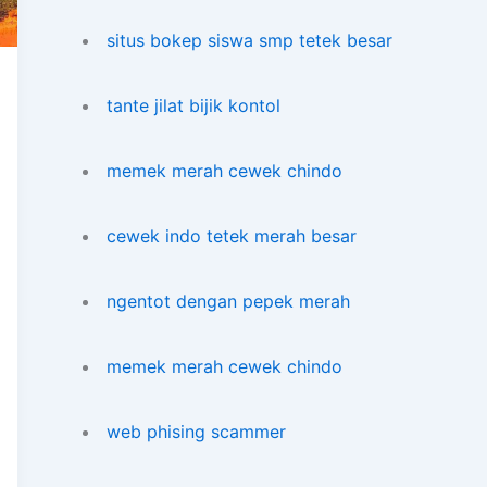
situs bokep siswa smp tetek besar
tante jilat bijik kontol
memek merah cewek chindo
cewek indo tetek merah besar
ngentot dengan pepek merah
memek merah cewek chindo
web phising scammer